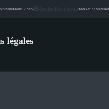
Arche Du Savoir
📰
h
Internet
Jeux-video
Marketing
Matériel
s légales